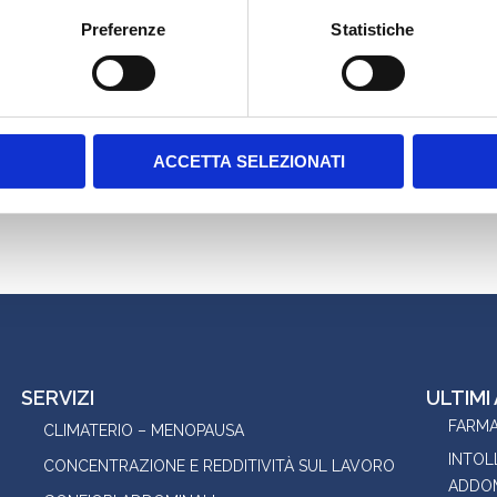
Preferenze
Statistiche
ACCETTA SELEZIONATI
per la prossima volta che commento.
SERVIZI
ULTIMI
FARMA
CLIMATERIO – MENOPAUSA
INTOL
CONCENTRAZIONE E REDDITIVITÀ SUL LAVORO
ADDOM