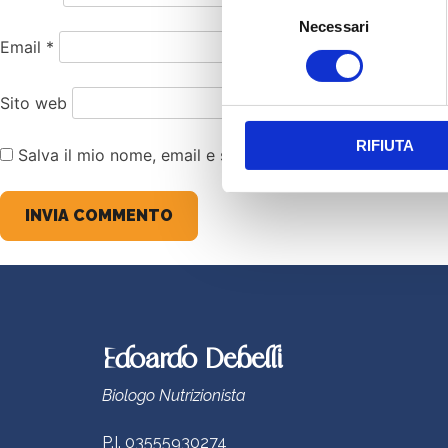
Selezione
Necessari
del
Email
*
consenso
Sito web
RIFIUTA
Salva il mio nome, email e sito web in questo browser 
Edoardo Debelli
Biologo Nutrizionista
P.I. 03555930274