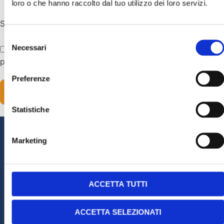
loro o che hanno raccolto dal tuo utilizzo dei loro servizi.
Sito web
Selezione
Necessari
Salva il mio nome, email e sito web in questo browser
del
per la prossima volta che commento.
consenso
Preferenze
Statistiche
Marketing
Edoardo Debelli
Biologo Nutrizionista
ACCETTA TUTTI
P.I. 03555930274
ACCETTA SELEZIONATI