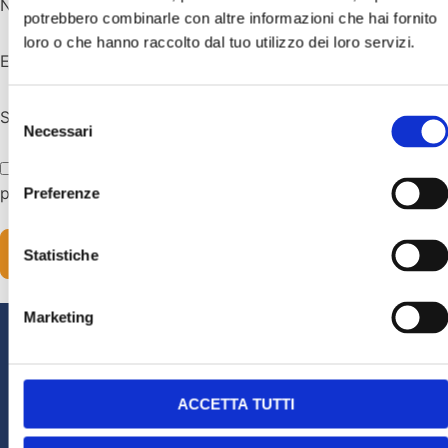
Nome
*
potrebbero combinarle con altre informazioni che hai fornito
loro o che hanno raccolto dal tuo utilizzo dei loro servizi.
Email
*
Selezione
Sito web
Necessari
del
consenso
Salva il mio nome, email e sito web in questo browser
per la prossima volta che commento.
Preferenze
Statistiche
Marketing
Edoardo Debelli
ACCETTA TUTTI
Biologo Nutrizionista