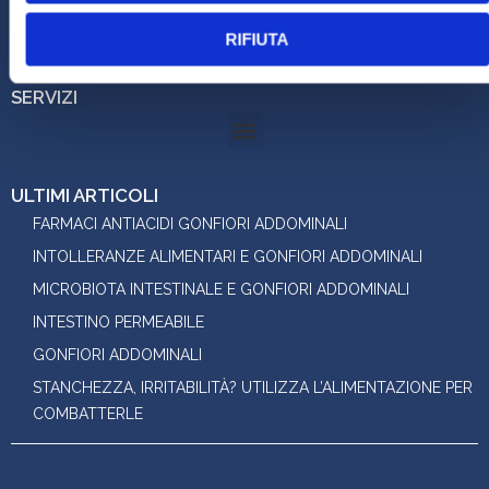
STUDIO:
RIFIUTA
Via Piave 40 - Mestre (VE) Studio Maria Agosto
SERVIZI
ULTIMI ARTICOLI
FARMACI ANTIACIDI GONFIORI ADDOMINALI
INTOLLERANZE ALIMENTARI E GONFIORI ADDOMINALI
MICROBIOTA INTESTINALE E GONFIORI ADDOMINALI
INTESTINO PERMEABILE
GONFIORI ADDOMINALI
STANCHEZZA, IRRITABILITÀ? UTILIZZA L’ALIMENTAZIONE PER
COMBATTERLE