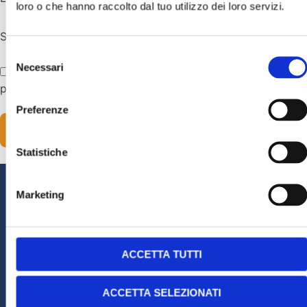
loro o che hanno raccolto dal tuo utilizzo dei loro servizi.
Sito web
Selezione
Necessari
del
Salva il mio nome, email e sito web in questo browser
consenso
per la prossima volta che commento.
Preferenze
Statistiche
Marketing
Edoardo Debelli
Biologo Nutrizionista
ACCETTA TUTTI
P.I. 03555930274
ACCETTA SELEZIONATI