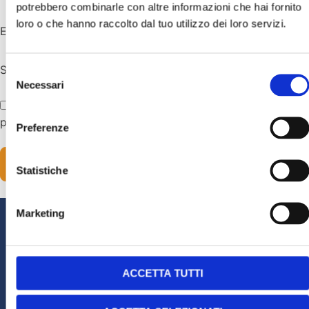
potrebbero combinarle con altre informazioni che hai fornito
loro o che hanno raccolto dal tuo utilizzo dei loro servizi.
Email
*
Sito web
Selezione
Necessari
del
consenso
Salva il mio nome, email e sito web in questo browser
per la prossima volta che commento.
Preferenze
Statistiche
Marketing
Edoardo Debelli
ACCETTA TUTTI
Biologo Nutrizionista