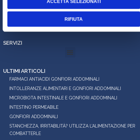
ACCETTA SELEZIONATI
P.I. 03555930274
RIFIUTA
STUDIO:
Via Piave 40 - Mestre (VE) Studio Maria Agosto
SERVIZI
ULTIMI ARTICOLI
FARMACI ANTIACIDI GONFIORI ADDOMINALI
INTOLLERANZE ALIMENTARI E GONFIORI ADDOMINALI
MICROBIOTA INTESTINALE E GONFIORI ADDOMINALI
INTESTINO PERMEABILE
GONFIORI ADDOMINALI
STANCHEZZA, IRRITABILITÀ? UTILIZZA L’ALIMENTAZIONE PER
COMBATTERLE